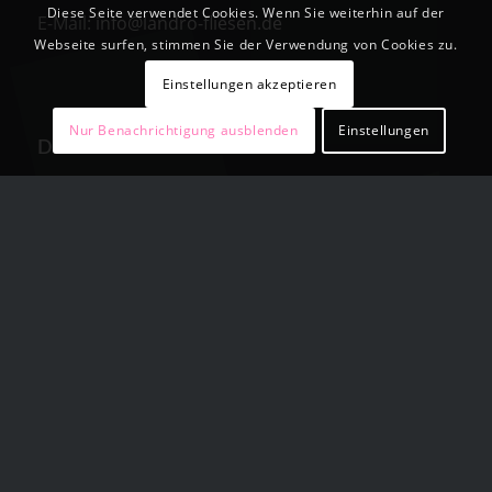
Diese Seite verwendet Cookies. Wenn Sie weiterhin auf der
E-Mail:
info@landro-fliesen.de
Webseite surfen, stimmen Sie der Verwendung von Cookies zu.
Einstellungen akzeptieren
Nur Benachrichtigung ausblenden
Einstellungen
DAS UNTERNEHMEN
Landro Fliesen
in Walzbachtal – Jöhlingen ist seit
über 15 Jahren Ihr zuverlässiger Partner für
Verkauf und Verlegung von Wand- und
Bodenfliesen, sowie Naturstein, Mosaik und
Granit. Unsere Firma ist ein mittelständisches
Unternehmen, das im Bereich der
Fliesenverlegung tätig ist. Wir beschäftigen
qualifizierte Mitarbeiter um höchste
Qualitätsstandards zu gewährleisten.