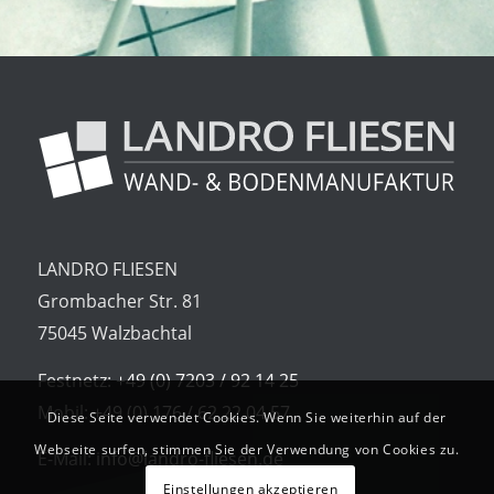
LANDRO FLIESEN
Grombacher Str. 81
75045 Walzbachtal
Festnetz:
+49 (0) 7203 / 92 14 25
Mobil:
+49 (0) 176 / 62 22 04 57
Diese Seite verwendet Cookies. Wenn Sie weiterhin auf der
Webseite surfen, stimmen Sie der Verwendung von Cookies zu.
E-Mail:
info@landro-fliesen.de
Einstellungen akzeptieren